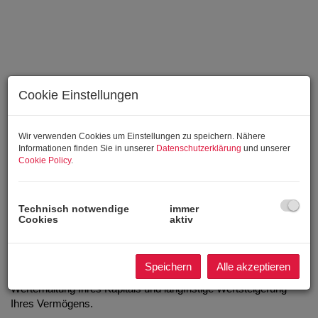
Cookie Einstellungen
Wir verwenden Cookies um Einstellungen zu speichern. Nähere
Informationen finden Sie in unserer
Datenschutzerklärung
und unserer
Cookie Policy
.
Technisch notwendige
immer
BESCHREIBUNG
Cookies
aktiv
Ein perfektes Investment in wunderschöner Aussichtslage mit
unverbaubarem Ausblick. Professionelle Bewirtschaftung durch
Speichern
Alle akzeptieren
Betreibergesellschaft ermöglicht interessante Renditen,
Werterhaltung Ihres Kapitals und langfristige Wertsteigerung
Ihres Vermögens.